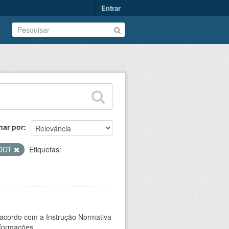
Entrar
nar por
ODT
Etiquetas:
 acordo com a Instrução Normativa
formações...