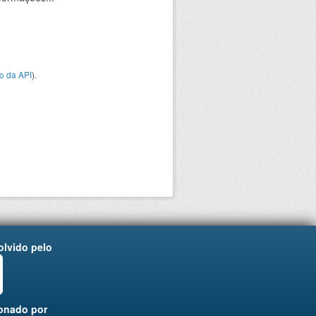
o da API
).
lvido pelo
onado por