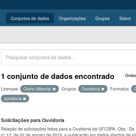
Conjuntos de dados
Organizações
Grupos
Sobre
1 conjunto de dados encontrado
Orde
Licenças:
Outra (Aberta)
Grupos:
Ouvidoria
Formatos:
ouvidoria
Solicitações para Ouvidoria
Relação de solicitações feitas para a Ouvidoria da UFCSPA. Obs.: De
n° 12, de 02 de agosto de 2019, a publicação em dados abertos de in