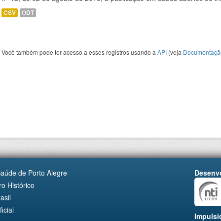
CSV
ODT
Você também pode ter acesso a esses registros usando a
API
(veja
Documentaçã
Saúde de Porto Alegre
Desenvo
o Histórico
asil
cial
Impulsi