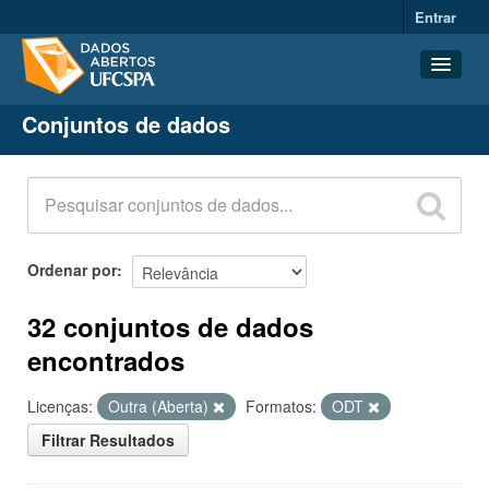
Entrar
Conjuntos de dados
Conjuntos de dados
Organizações
Grupos
Sobre
Ordenar por
32 conjuntos de dados
encontrados
Licenças:
Outra (Aberta)
Formatos:
ODT
Filtrar Resultados