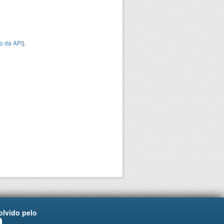
o da API
).
lvido pelo