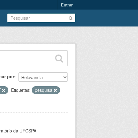
Entrar
nar por
V
Etiquetas:
pesquisa
oratório da UFCSPA.