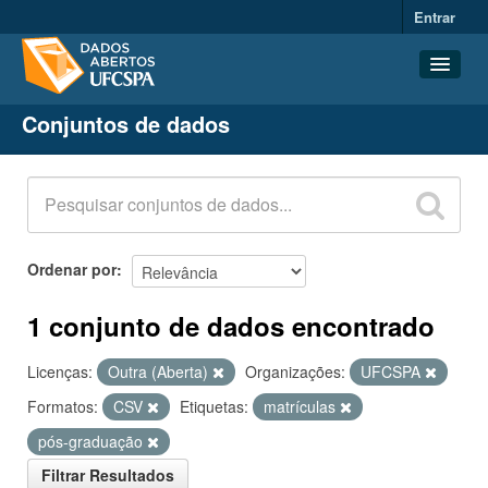
Entrar
Conjuntos de dados
Conjuntos de dados
Organizações
Grupos
Sobre
Ordenar por
1 conjunto de dados encontrado
Licenças:
Outra (Aberta)
Organizações:
UFCSPA
Formatos:
CSV
Etiquetas:
matrículas
pós-graduação
Filtrar Resultados