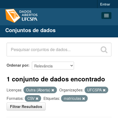
Entrar
Conjuntos de dados
Conjuntos de dados
Organizações
Grupos
Sobre
Ordenar por
1 conjunto de dados encontrado
Licenças:
Outra (Aberta)
Organizações:
UFCSPA
Formatos:
CSV
Etiquetas:
matrículas
Filtrar Resultados