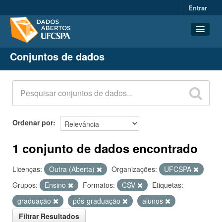
Entrar
Conjuntos de dados
Conjuntos de dados
Organizações
Grupos
Sobre
Ordenar por
1 conjunto de dados encontrado
Licenças:
Outra (Aberta)
Organizações:
UFCSPA
Grupos:
Ensino
Formatos:
CSV
Etiquetas:
graduação
pós-graduação
alunos
Filtrar Resultados