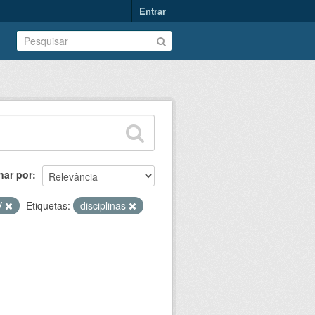
Entrar
nar por
V
Etiquetas:
disciplinas