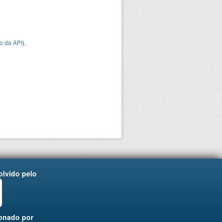
o da API
).
lvido pelo
onado por