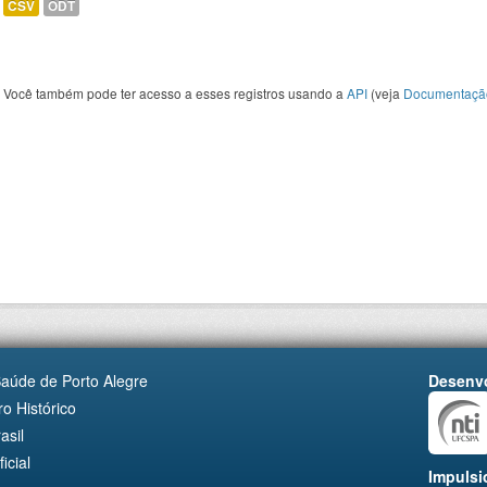
CSV
ODT
Você também pode ter acesso a esses registros usando a
API
(veja
Documentaçã
Saúde de Porto Alegre
Desenvo
o Histórico
asil
cial
Impulsi