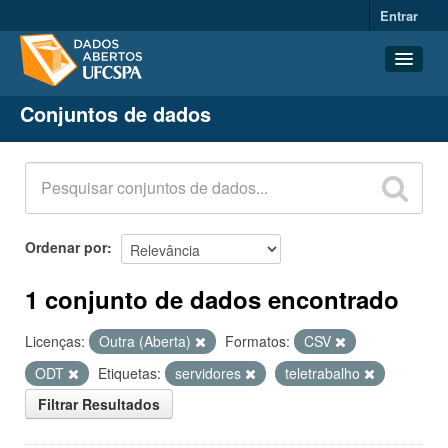
Entrar
Conjuntos de dados
Conjuntos de dados
Organizações
Grupos
Sobre
Ordenar por
1 conjunto de dados encontrado
Licenças:
Outra (Aberta)
Formatos:
CSV
ODT
Etiquetas:
servidores
teletrabalho
Filtrar Resultados