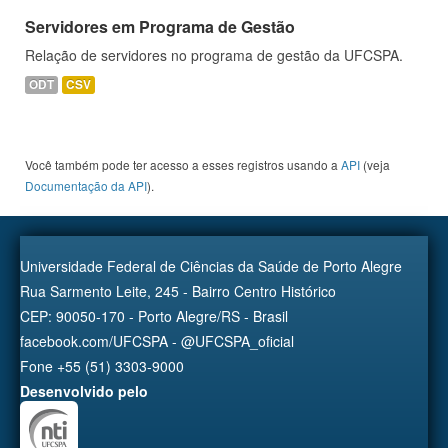
Servidores em Programa de Gestão
Relação de servidores no programa de gestão da UFCSPA.
ODT
CSV
Você também pode ter acesso a esses registros usando a
API
(veja
Documentação da API
).
Universidade Federal de Ciências da Saúde de Porto Alegre
Rua Sarmento Leite, 245 - Bairro Centro Histórico
CEP: 90050-170 - Porto Alegre/RS - Brasil
facebook.com/UFCSPA - @UFCSPA_oficial
Fone +55 (51) 3303-9000
Desenvolvido pelo