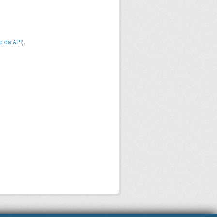
o da API
).