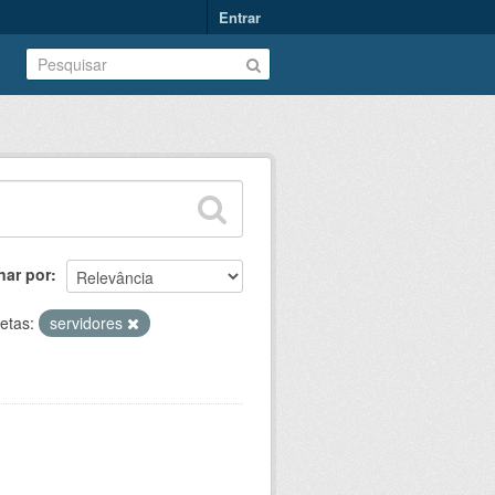
Entrar
nar por
etas:
servidores