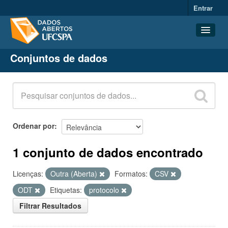
Entrar
Conjuntos de dados
Conjuntos de dados
Organizações
Grupos
Sobre
Ordenar por
1 conjunto de dados encontrado
Licenças:
Outra (Aberta)
Formatos:
CSV
ODT
Etiquetas:
protocolo
Filtrar Resultados