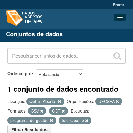
Entrar
Conjuntos de dados
Conjuntos de dados
Organizações
Grupos
Sobre
Ordenar por
1 conjunto de dados encontrado
Licenças:
Outra (Aberta)
Organizações:
UFCSPA
Formatos:
CSV
ODT
Etiquetas:
programa de gestão
teletrabalho
Filtrar Resultados