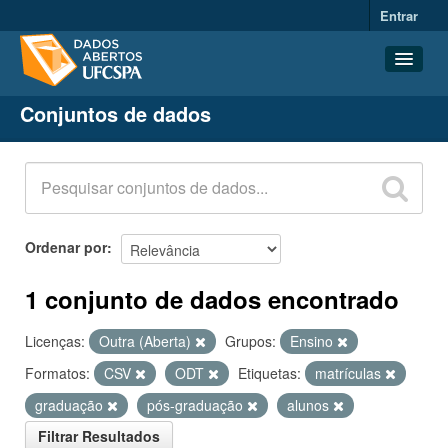
Entrar
Conjuntos de dados
Conjuntos de dados
Organizações
Grupos
Sobre
Ordenar por
1 conjunto de dados encontrado
Licenças:
Outra (Aberta)
Grupos:
Ensino
Formatos:
CSV
ODT
Etiquetas:
matrículas
graduação
pós-graduação
alunos
Filtrar Resultados