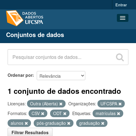
Entrar
Conjuntos de dados
Conjuntos de dados
Organizações
Grupos
Sobre
Ordenar por
1 conjunto de dados encontrado
Licenças:
Outra (Aberta)
Organizações:
UFCSPA
Formatos:
CSV
ODT
Etiquetas:
matrículas
alunos
pós-graduação
graduação
Filtrar Resultados