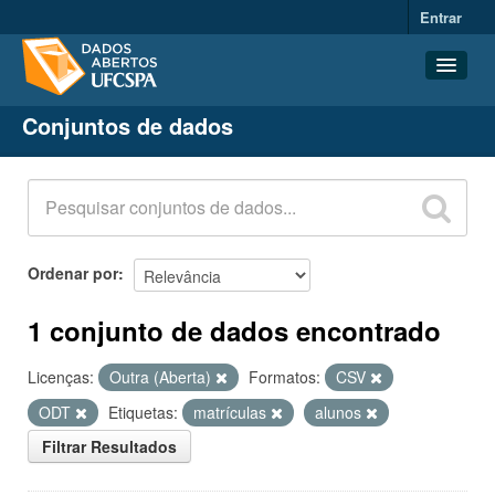
Entrar
Conjuntos de dados
Conjuntos de dados
Organizações
Grupos
Sobre
Ordenar por
1 conjunto de dados encontrado
Licenças:
Outra (Aberta)
Formatos:
CSV
ODT
Etiquetas:
matrículas
alunos
Filtrar Resultados