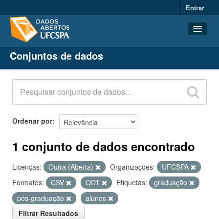
Entrar
Conjuntos de dados
Conjuntos de dados
Organizações
Grupos
Sobre
Ordenar por
1 conjunto de dados encontrado
Licenças:
Outra (Aberta)
Organizações:
UFCSPA
Formatos:
CSV
ODT
Etiquetas:
graduação
pós-graduação
alunos
Filtrar Resultados