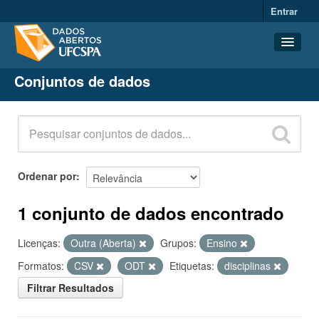
Entrar
Conjuntos de dados
Conjuntos de dados
Organizações
Grupos
Sobre
Ordenar por
1 conjunto de dados encontrado
Licenças:
Outra (Aberta)
Grupos:
Ensino
Formatos:
CSV
ODT
Etiquetas:
disciplinas
Filtrar Resultados