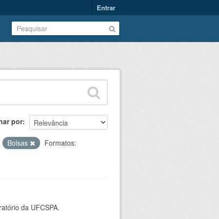
Entrar
nar por
:
Bolsas
Formatos:
oratório da UFCSPA.