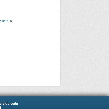
o da API
).
lvido pelo