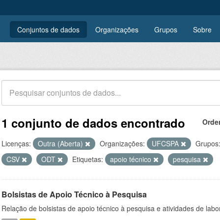
Conjuntos de dados
Organizações
Grupos
Sobre
1 conjunto de dados encontrado
Orde
Licenças:
Outra (Aberta)
Organizações:
UFCSPA
Grupos
CSV
ODT
Etiquetas:
apoio técnico
pesquisa
Bolsistas de Apoio Técnico à Pesquisa
Relação de bolsistas de apoio técnico à pesquisa e atividades de lab