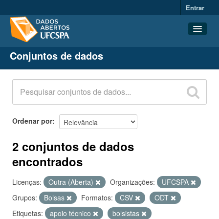
Entrar
Conjuntos de dados
Conjuntos de dados
Organizações
Grupos
Sobre
Ordenar por
2 conjuntos de dados
encontrados
Licenças:
Outra (Aberta)
Organizações:
UFCSPA
Grupos:
Bolsas
Formatos:
CSV
ODT
Etiquetas:
apoio técnico
bolsistas