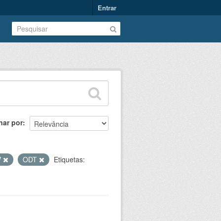
Entrar
nar por
V
ODT
Etiquetas: