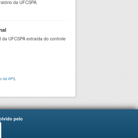
oratório da UFCSPA.
nal
al da UFCSPA extraída do controle
o da API
).
lvido pelo