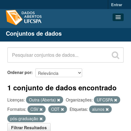
Entrar
Conjuntos de dados
Conjuntos de dados
Organizações
Grupos
Sobre
Ordenar por
1 conjunto de dados encontrado
Licenças:
Outra (Aberta)
Organizações:
UFCSPA
Formatos:
CSV
ODT
Etiquetas:
alunos
pós-graduação
Filtrar Resultados