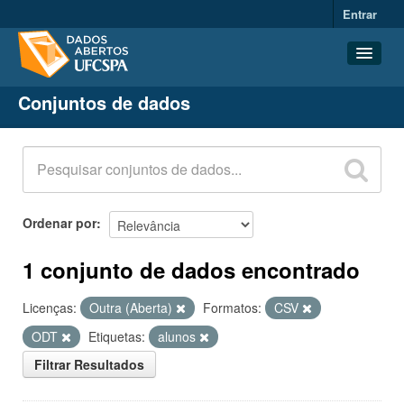
Entrar
Conjuntos de dados
Conjuntos de dados
Organizações
Grupos
Sobre
Ordenar por
1 conjunto de dados encontrado
Licenças:
Outra (Aberta)
Formatos:
CSV
ODT
Etiquetas:
alunos
Filtrar Resultados