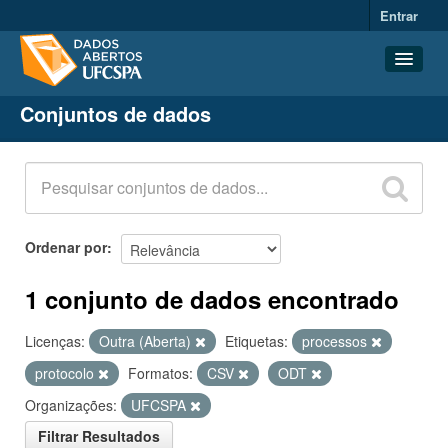
Entrar
Conjuntos de dados
Conjuntos de dados
Organizações
Grupos
Sobre
Ordenar por
1 conjunto de dados encontrado
Licenças:
Outra (Aberta)
Etiquetas:
processos
protocolo
Formatos:
CSV
ODT
Organizações:
UFCSPA
Filtrar Resultados