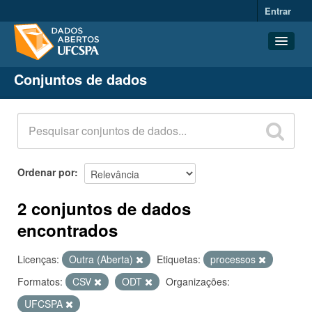
Entrar
Conjuntos de dados
Conjuntos de dados
Organizações
Grupos
Sobre
Ordenar por
2 conjuntos de dados
encontrados
Licenças:
Outra (Aberta)
Etiquetas:
processos
Formatos:
CSV
ODT
Organizações:
UFCSPA