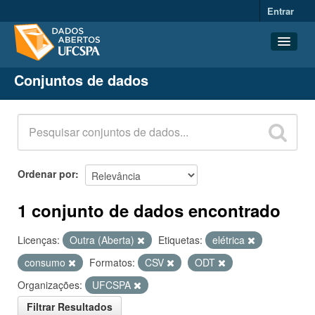
Entrar
Conjuntos de dados
Conjuntos de dados
Organizações
Grupos
Sobre
Ordenar por
1 conjunto de dados encontrado
Licenças:
Outra (Aberta)
Etiquetas:
elétrica
consumo
Formatos:
CSV
ODT
Organizações:
UFCSPA
Filtrar Resultados