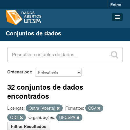
Entrar
Conjuntos de dados
Conjuntos de dados
Organizações
Grupos
Sobre
Ordenar por
32 conjuntos de dados
encontrados
Licenças:
Outra (Aberta)
Formatos:
CSV
ODT
Organizações:
UFCSPA
Filtrar Resultados