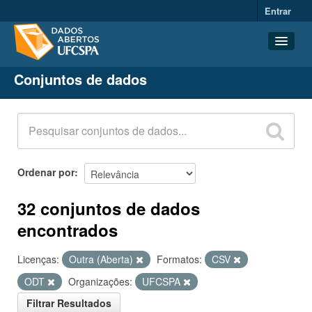
Entrar
Conjuntos de dados
Conjuntos de dados
Organizações
Grupos
Sobre
Ordenar por
32 conjuntos de dados
encontrados
Licenças:
Outra (Aberta)
Formatos:
CSV
ODT
Organizações:
UFCSPA
Filtrar Resultados