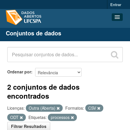
Entrar
Conjuntos de dados
Conjuntos de dados
Organizações
Grupos
Sobre
Ordenar por
2 conjuntos de dados
encontrados
Licenças:
Outra (Aberta)
Formatos:
CSV
ODT
Etiquetas:
processos
Filtrar Resultados