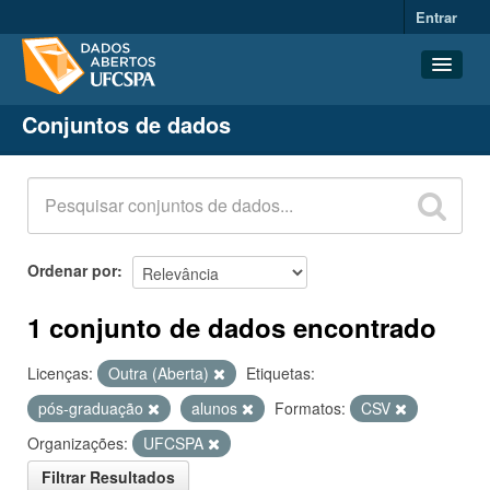
Entrar
Conjuntos de dados
Conjuntos de dados
Organizações
Grupos
Sobre
Ordenar por
1 conjunto de dados encontrado
Licenças:
Outra (Aberta)
Etiquetas:
pós-graduação
alunos
Formatos:
CSV
Organizações:
UFCSPA
Filtrar Resultados