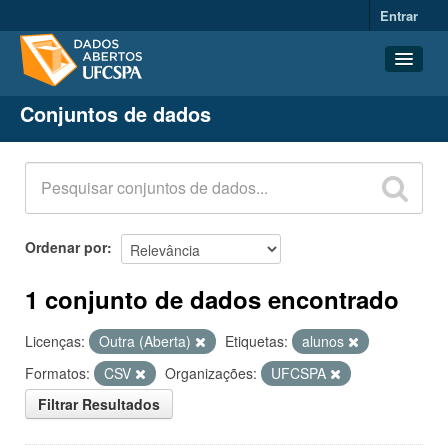
Entrar
Conjuntos de dados
Conjuntos de dados
Organizações
Grupos
Sobre
Ordenar por
1 conjunto de dados encontrado
Licenças:
Outra (Aberta)
Etiquetas:
alunos
Formatos:
CSV
Organizações:
UFCSPA
Filtrar Resultados