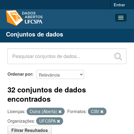
Entrar
Conjuntos de dados
Conjuntos de dados
Organizações
Grupos
Sobre
Ordenar por
32 conjuntos de dados
encontrados
Licenças:
Outra (Aberta)
Formatos:
CSV
Organizações:
UFCSPA
Filtrar Resultados