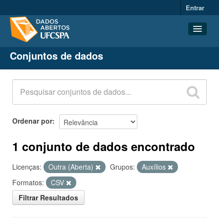
Entrar
Conjuntos de dados
Conjuntos de dados
Organizações
Grupos
Sobre
Ordenar por
1 conjunto de dados encontrado
Licenças:
Outra (Aberta)
Grupos:
Auxílios
Formatos:
CSV
Filtrar Resultados