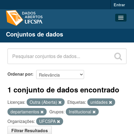
Entrar
Conjuntos de dados
Conjuntos de dados
Organizações
Grupos
Sobre
Ordenar por
1 conjunto de dados encontrado
Licenças:
Outra (Aberta)
Etiquetas:
unidades
departamentos
Grupos:
Institucional
Organizações:
UFCSPA
Filtrar Resultados