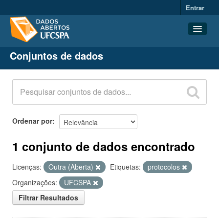
Entrar
Conjuntos de dados
Conjuntos de dados
Organizações
Grupos
Sobre
Ordenar por
1 conjunto de dados encontrado
Licenças:
Outra (Aberta)
Etiquetas:
protocolos
Organizações:
UFCSPA
Filtrar Resultados