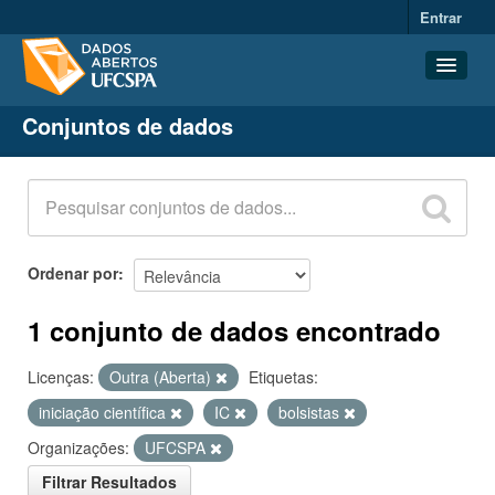
Entrar
Conjuntos de dados
Conjuntos de dados
Organizações
Grupos
Sobre
Ordenar por
1 conjunto de dados encontrado
Licenças:
Outra (Aberta)
Etiquetas:
iniciação científica
IC
bolsistas
Organizações:
UFCSPA
Filtrar Resultados