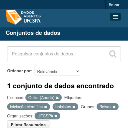
Entrar
Conjuntos de dados
Conjuntos de dados
Organizações
Grupos
Sobre
Ordenar por
1 conjunto de dados encontrado
Licenças:
Outra (Aberta)
Etiquetas:
iniciação científica
bolsistas
Grupos:
Bolsas
Organizações:
UFCSPA
Filtrar Resultados