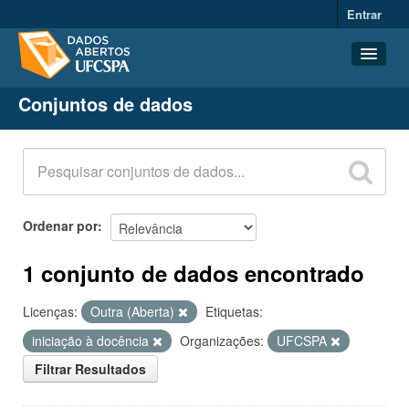
Entrar
Conjuntos de dados
Conjuntos de dados
Organizações
Grupos
Sobre
Ordenar por
1 conjunto de dados encontrado
Licenças:
Outra (Aberta)
Etiquetas:
iniciação à docência
Organizações:
UFCSPA
Filtrar Resultados