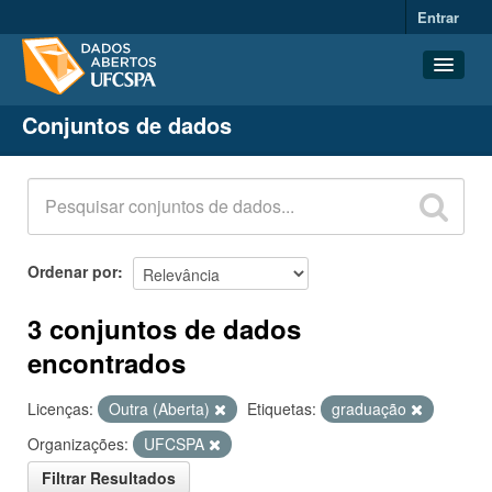
Entrar
Conjuntos de dados
Conjuntos de dados
Organizações
Grupos
Sobre
Ordenar por
3 conjuntos de dados
encontrados
Licenças:
Outra (Aberta)
Etiquetas:
graduação
Organizações:
UFCSPA
Filtrar Resultados