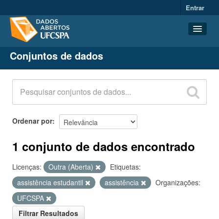
Entrar
Conjuntos de dados
Conjuntos de dados
Organizações
Grupos
Sobre
Ordenar por
1 conjunto de dados encontrado
Licenças:
Outra (Aberta)
Etiquetas:
assistência estudantil
assistência
Organizações:
UFCSPA
Filtrar Resultados