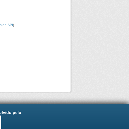
o da API
).
lvido pelo