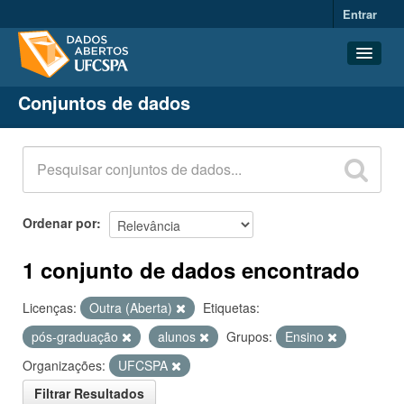
Entrar
Conjuntos de dados
Conjuntos de dados
Organizações
Grupos
Sobre
Ordenar por
1 conjunto de dados encontrado
Licenças:
Outra (Aberta)
Etiquetas:
pós-graduação
alunos
Grupos:
Ensino
Organizações:
UFCSPA
Filtrar Resultados