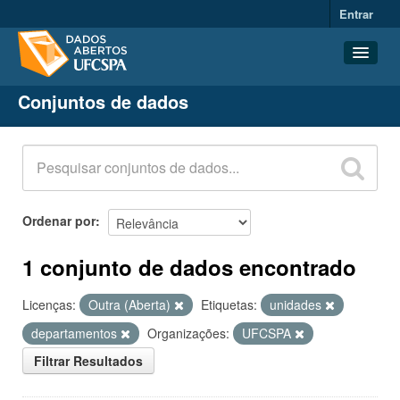
Entrar
Conjuntos de dados
Conjuntos de dados
Organizações
Grupos
Sobre
Ordenar por
1 conjunto de dados encontrado
Licenças:
Outra (Aberta)
Etiquetas:
unidades
departamentos
Organizações:
UFCSPA
Filtrar Resultados