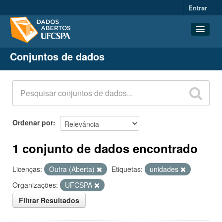
Entrar
Conjuntos de dados
Conjuntos de dados
Organizações
Grupos
Sobre
Ordenar por
1 conjunto de dados encontrado
Licenças:
Outra (Aberta)
Etiquetas:
unidades
Organizações:
UFCSPA
Filtrar Resultados