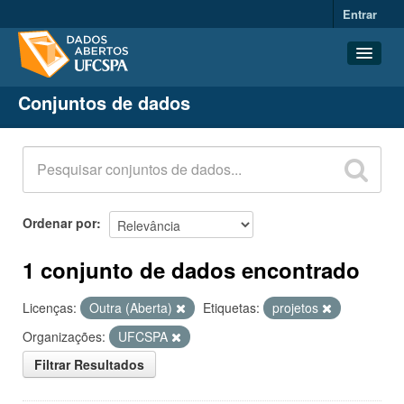
Entrar
Conjuntos de dados
Conjuntos de dados
Organizações
Grupos
Sobre
Ordenar por
1 conjunto de dados encontrado
Licenças:
Outra (Aberta)
Etiquetas:
projetos
Organizações:
UFCSPA
Filtrar Resultados