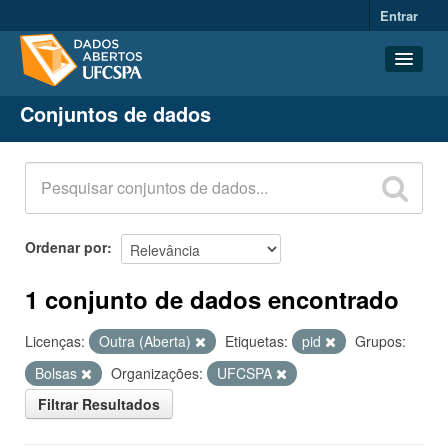
Entrar
Conjuntos de dados
Conjuntos de dados
Organizações
Grupos
Sobre
Ordenar por
1 conjunto de dados encontrado
Licenças:
Outra (Aberta)
Etiquetas:
pid
Grupos:
Bolsas
Organizações:
UFCSPA
Filtrar Resultados