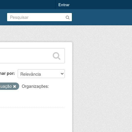
Entrar
nar por
duação
Organizações: