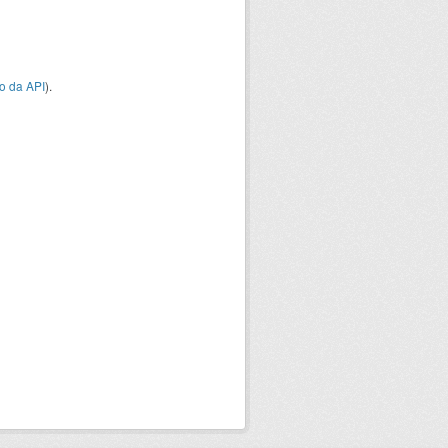
o da API
).