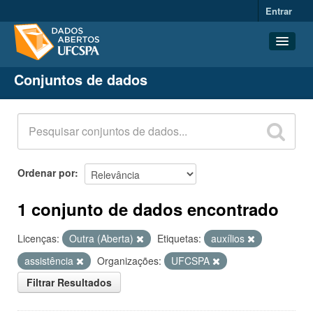
Entrar
Conjuntos de dados
Conjuntos de dados
Organizações
Grupos
Sobre
Ordenar por
1 conjunto de dados encontrado
Licenças:
Outra (Aberta)
Etiquetas:
auxílios
assistência
Organizações:
UFCSPA
Filtrar Resultados