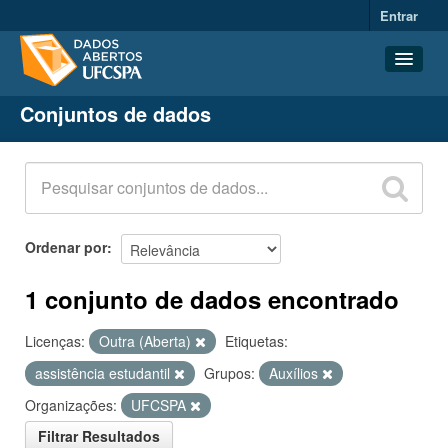
Entrar
Conjuntos de dados
Conjuntos de dados
Organizações
Grupos
Sobre
Ordenar por
1 conjunto de dados encontrado
Licenças:
Outra (Aberta)
Etiquetas:
assistência estudantil
Grupos:
Auxílios
Organizações:
UFCSPA
Filtrar Resultados