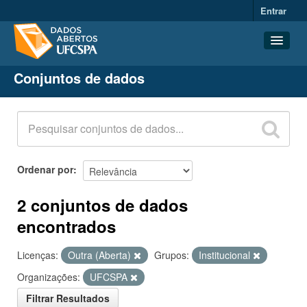
Entrar
Conjuntos de dados
Conjuntos de dados
Organizações
Grupos
Sobre
Ordenar por
2 conjuntos de dados
encontrados
Licenças:
Outra (Aberta)
Grupos:
Institucional
Organizações:
UFCSPA
Filtrar Resultados