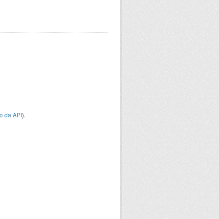
o da API
).