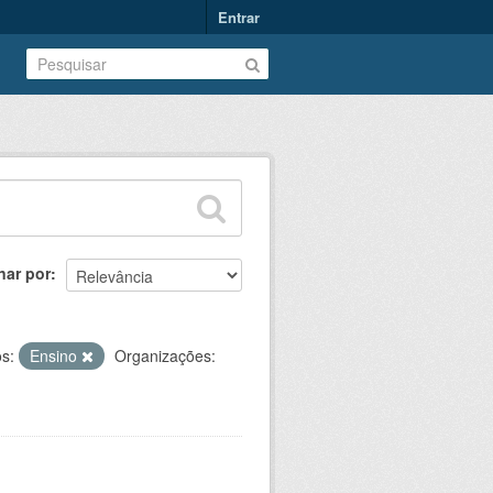
Entrar
nar por
s:
Ensino
Organizações: