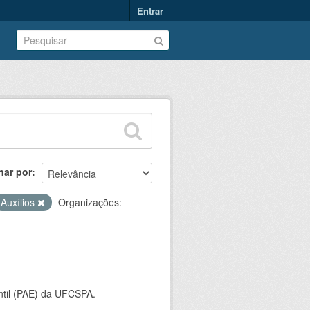
Entrar
nar por
Auxílios
Organizações:
ntil (PAE) da UFCSPA.