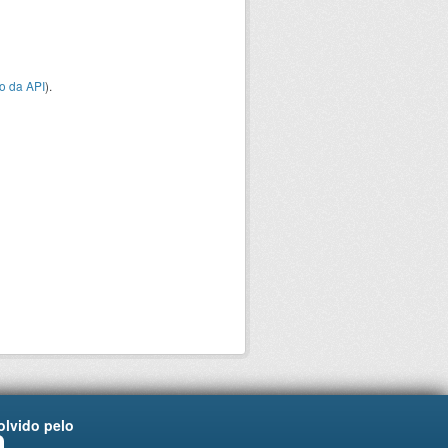
o da API
).
lvido pelo